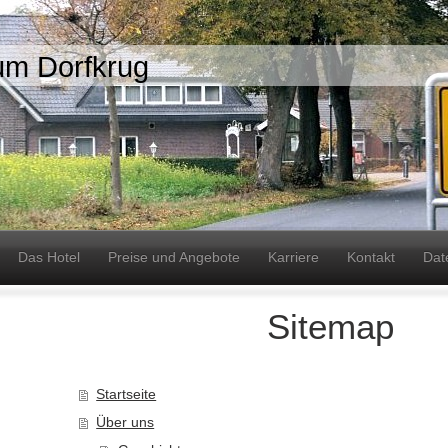
um Dorfkrug
Das Hotel
Preise und Angebote
Karriere
Kontakt
Dat
Sitemap
Startseite
Über uns