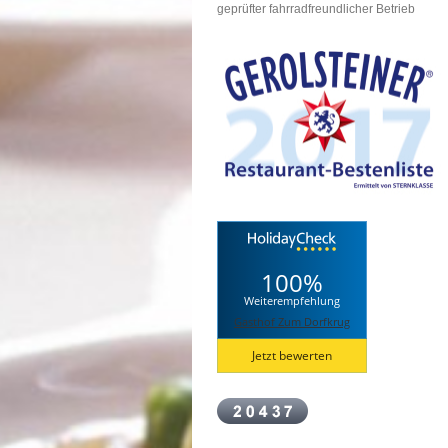
geprüfter fahrradfreundlicher Betrieb
100%
Weiterempfehlung
Gasthof Zum Dorfkrug
Jetzt bewerten