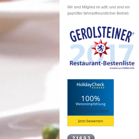
Wir sind Mitglied im adfc und sind ein
geprüfter fahrradfreundlicher Betrieb
100%
Weiterempfehlung
Gasthof Zum Dorfkrug
Jetzt bewerten