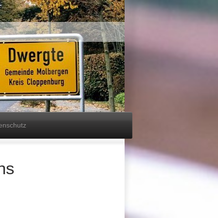
enschutz
ns